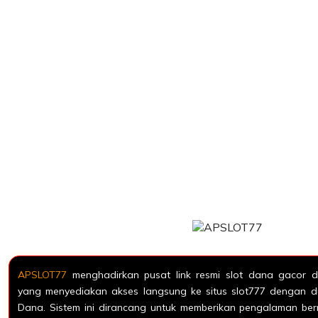
APSLOT77
menghadirkan pusat link resmi slot dana gacor d
yang menyediakan akses langsung ke situs slot777 dengan 
Dana. Sistem ini dirancang untuk memberikan pengalaman ber