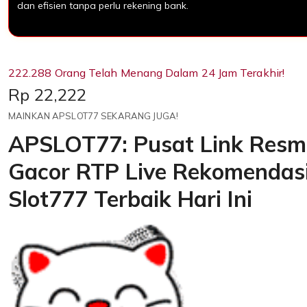
dan efisien tanpa perlu rekening bank.
222.288 Orang Telah Menang Dalam 24 Jam Terakhir!
Price:
Rp 22,222
MAINKAN APSLOT77 SEKARANG JUGA!
APSLOT77: Pusat Link Resmi
Gacor RTP Live Rekomendas
Slot777 Terbaik Hari Ini