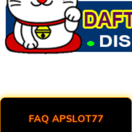
Loading...
FAQ APSLOT77